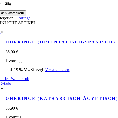
orrätig
rringe
n den Warenkorb
t
tegorien:
Ohrringe
lisierten
HNLICHE ARTIKEL
umen
nge
OHRRINGE (ORIENTALISCH-SPANISCH)
36,90
€
1 vorrätig
inkl. 19 % MwSt.
zzgl.
Versandkosten
In den Warenkorb
Details
OHRRINGE (KATHARGISCH-ÄGYPTISCH
35,90
€
1 vorrätig