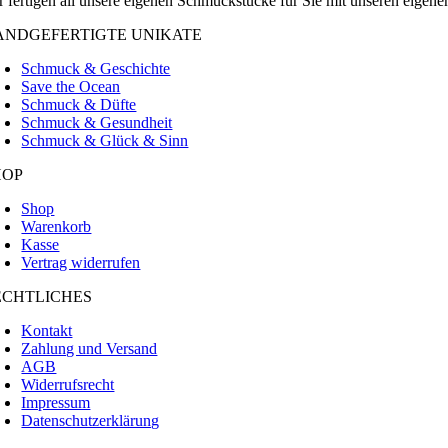
r fertigen all unsere eigenen Schmuckstücke für Sie mit unseren eige
ANDGEFERTIGTE UNIKATE
Schmuck & Geschichte
Save the Ocean
Schmuck & Düfte
Schmuck & Gesundheit
Schmuck & Glück & Sinn
HOP
Shop
Warenkorb
Kasse
Vertrag widerrufen
ECHTLICHES
Kontakt
Zahlung und Versand
AGB
Widerrufsrecht
Impressum
Datenschutzerklärung