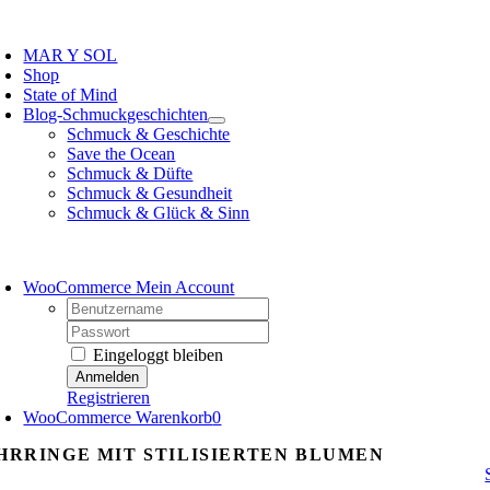
Zum
oggle
Inhalt
avigation
MAR Y SOL
springen
Shop
State of Mind
Blog-Schmuckgeschichten
Schmuck & Geschichte
Save the Ocean
Schmuck & Düfte
Schmuck & Gesundheit
Schmuck & Glück & Sinn
WooCommerce Mein Account
Username:
Password:
Eingeloggt bleiben
Registrieren
WooCommerce Warenkorb
0
HRRINGE MIT STILISIERTEN BLUMEN